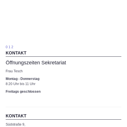
Kalender
Förderverein
Sozialarbeit
Frau Hepner
Frau Wolff
Bildergalerie
Impressum
Impressum
0
1
2
KONTAKT
Öffnungszeiten Sekretariat
Frau Tesch
Montag - Donnerstag
8:20 Uhr bis 11 Uhr
Freitags geschlossen
KONTAKT
Südstraße 9,