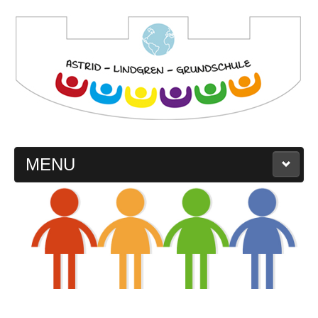
MENU
Startseite
Schule
Leitbild
Schulprogramm
Schulregeln
Schulgeschichte
Schullogo
Kollegium
Eltern
Kinder